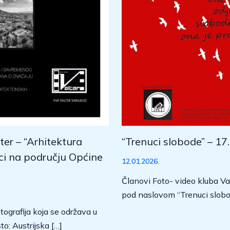
ter – “Arhitektura
“Trenuci slobode” – 17
ici na području Općine
12.01.2026.
Članovi Foto- video kluba Val
pod naslovom “Trenuci slobod
ografija koja se održava u
o: Austrijska […]