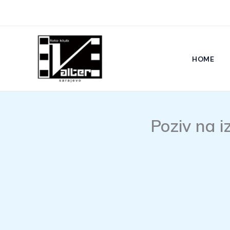
Skip
to
content
HOME
Poziv na i