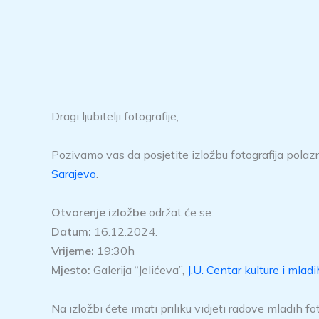
Dragi ljubitelji fotografije,
Pozivamo vas da posjetite izložbu fotografija polazn
Sarajevo
.
Otvorenje izložbe
održat će se:
Datum:
16.12.2024.
Vrijeme:
19:30h
Mjesto:
Galerija “Jelićeva”,
J.U. Centar kulture i mla
Na izložbi ćete imati priliku vidjeti radove mladih f