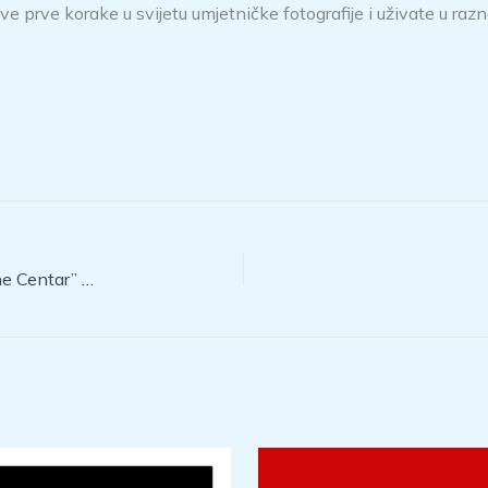
ove prve korake u svijetu umjetničke fotografije i uživate u r
Besplatna škola fotografije za srednjoškolce “Općine Centar” u organizaciji FVK “Valter” Sarajevo