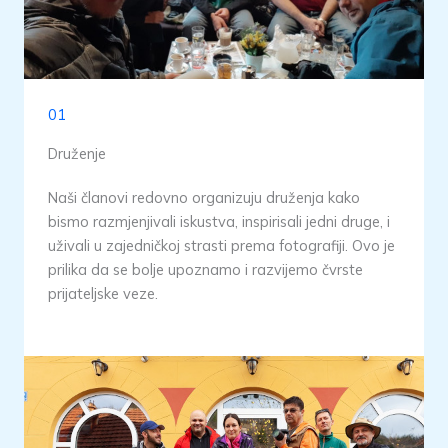
01
Druženje
Naši članovi redovno organizuju druženja kako
bismo razmjenjivali iskustva, inspirisali jedni druge, i
uživali u zajedničkoj strasti prema fotografiji. Ovo je
prilika da se bolje upoznamo i razvijemo čvrste
prijateljske veze.