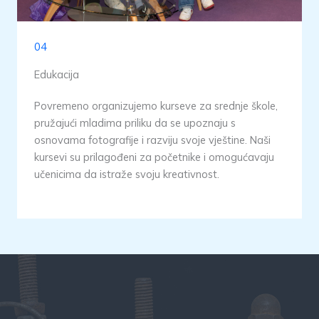
04
Edukacija
Povremeno organizujemo kurseve za srednje škole,
pružajući mladima priliku da se upoznaju s
osnovama fotografije i razviju svoje vještine. Naši
kursevi su prilagođeni za početnike i omogućavaju
učenicima da istraže svoju kreativnost.