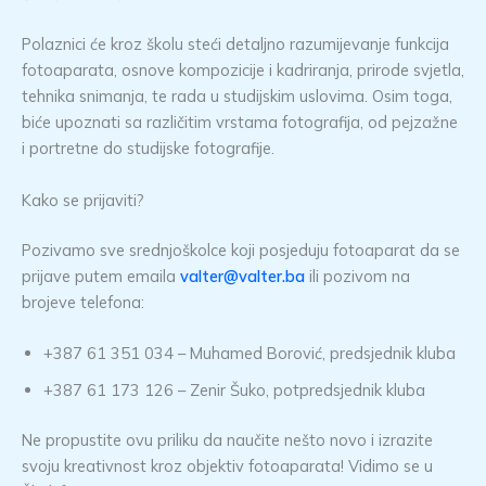
Polaznici će kroz školu steći detaljno razumijevanje funkcija
fotoaparata, osnove kompozicije i kadriranja, prirode svjetla,
tehnika snimanja, te rada u studijskim uslovima. Osim toga,
biće upoznati sa različitim vrstama fotografija, od pejzažne
i portretne do studijske fotografije.
Kako se prijaviti?
Pozivamo sve srednjoškolce koji posjeduju fotoaparat da se
prijave putem emaila
valter@valter.ba
ili pozivom na
brojeve telefona:
+387 61 351 034 – Muhamed Borović, predsjednik kluba
+387 61 173 126 – Zenir Šuko, potpredsjednik kluba
Ne propustite ovu priliku da naučite nešto novo i izrazite
svoju kreativnost kroz objektiv fotoaparata! Vidimo se u